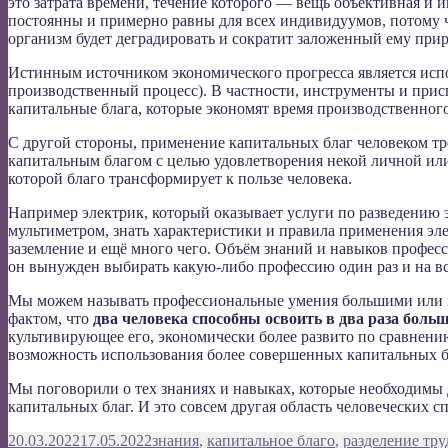
это затрата времени, течение которого — вещь объективная и и
постоянны и примерно равны для всех индивидуумов, потому чт
организм будет деградировать и сократит заложенный ему при
Истинным источником экономического прогресса является испо
производственный процесс). В частности, инструменты и прис
капитальные блага, которые экономят время производственног
С другой стороны, применение капитальных благ человеком тр
капитальным благом с целью удовлетворения некой личной ил
которой благо трансформирует к пользе человека.
Например электрик, который оказывает услуги по разведению э
мультиметром, знать характеристики и правила применения эл
заземление и ещё много чего. Объём знаний и навыков професс
он вынужден выбирать какую-либо профессию один раз и на 
Мы можем называть профессиональные умения большими или мал
фактом, что
два человека способны освоить в два раза боль
культивирующее его, экономически более развито по сравнению
возможность использования более совершенных капитальных бл
Мы поговорили о тех знаниях и навыках, которые необходимы
капитальных благ. И это совсем другая область человеческих с
Опубликовано
Метки
20.03.2022
17.05.2022
знания
,
капитальное благо
,
разделение тру