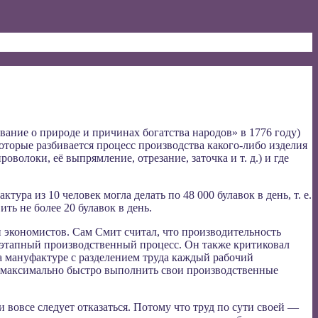
ание о природе и причинах богатства народов» в 1776 году)
торые разбивается процесс производства какого-либо изделия
волоки, её выпрямление, отрезание, заточка и т. д.) и где
ра из 10 человек могла делать по 48 000 булавок в день, т. е.
ить не более 20 булавок в день.
и экономистов. Сам Смит считал, что производительность
оэтапный производственный процесс. Он также критиковал
на мануфактуре с разделением труда каждый рабочий
ы максимально быстро выполнить свои производственные
и вовсе следует отказаться. Потому что труд по сути своей —