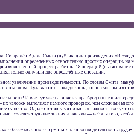
да. Со времён Адама Смита (публикации произведения «Исследов
выполнении определённых относительно простых операций, на ко
роизводственный процесс разбит на 18 операций (вытягивание про
лнял только одну или две определённые операции.
ном увеличении производительности. По словам Смита, мануфакту
 изготавливал булавки от начала до конца, то он смог бы изготов
тельности? И вот тут уже начинается «разброд и шатание» сред
 — их человек выполняет намного проворнее, чем сложный мног
вное существо. Однако тот же Смит отмечал важность того, что 
 имел соответствующие знания и навыки — всё для того, чтоб
такого бессмысленного термина как «производительность труда» 