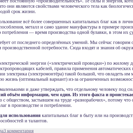
меет постоянную «производительность». Те силы и энергия, кото
о они являются свойствами человеческого тела как биологическ
родой срок жизни.
льзование всё более совершенных капитальных благ как в лично
пособления, металл и само здание мануфактуры в примере прои
о потребления — время производства одной булавки, в этом их
с
ебует от последнего определённых умений. Мы сейчас говорим о
и производственной потребности. Сюда входят и знания об окр
лектрической энергии («электрической проводки») по жилому до
ектропроводящих кабелей, правила применения автоматических п
ии электрика (электромонтёра) такой большой, что овладеть им 
всю жизнь (оптимальный вариант) из-за ограниченных возможно
енькими и даже утверждать, что отдельному человеку под силу 
ший объём информации, чем один. Из этого факта и проистек
 с обществом, застывшем на труде «разнорабочих», потому что 
аг в производстве и потреблении.
для использования
капитальных благ в быту или на производст
пособностей и талантов.
к
да
3 комментария