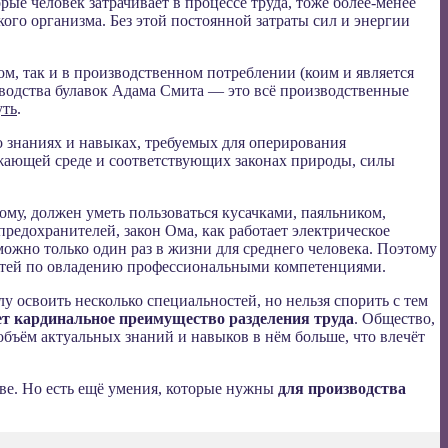
рые человек затрачивает в процессе труда, тоже более-менее
ого организма. Без этой постоянной затраты сил и энергии
м, так и в производственном потреблении (коим и является
зводства булавок Адама Смита — это всё производственные
уть
.
 знаниях и навыках, требуемых для оперирования
ужающей среде и соответствующих законах природы, силы
му, должен уметь пользоваться кусачками, паяльником,
редохранителей, закон Ома, как работает электрическое
можно только один раз в жизни для среднего человека. Поэтому
стей по овладению профессиональными компетенциями.
освоить несколько специальностей, но нельзя спорить с тем
ает кардинальное преимущество разделения труда
. Общество,
объём актуальных знаний и навыков в нём больше, что влечёт
ве. Но есть ещё умения, которые нужны
для производства